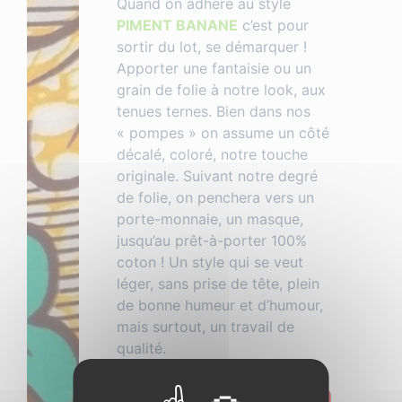
Quand on adhère au style
PIMENT BANANE
c’est pour
sortir du lot, se démarquer !
Apporter une fantaisie ou un
grain de folie à notre look, aux
tenues ternes. Bien dans nos
« pompes » on assume un côté
décalé, coloré, notre touche
originale. Suivant notre degré
de folie, on penchera vers un
porte-monnaie, un masque,
jusqu’au prêt-à-porter 100%
coton ! Un style qui se veut
léger, sans prise de tête, plein
de bonne humeur et d’humour,
mais surtout, un travail de
qualité.
Pourquoi donner un