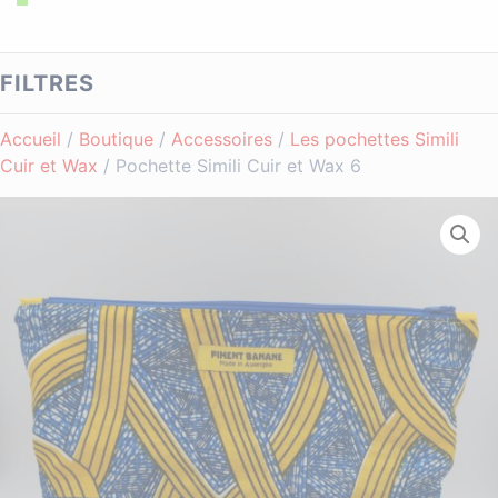
FILTRES
Accueil
/
Boutique
/
Accessoires
/
Les pochettes Simili
Cuir et Wax
/ Pochette Simili Cuir et Wax 6