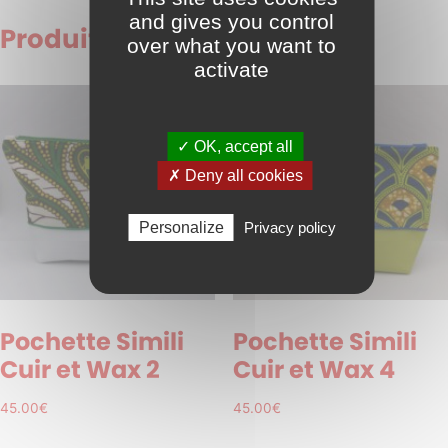
and gives you control
Produits similaires
over what you want to
activate
✓ OK, accept all
✗ Deny all cookies
Personalize
Privacy policy
Pochette Simili
Pochette Simili
Cuir et Wax 2
Cuir et Wax 4
45.00
€
45.00
€