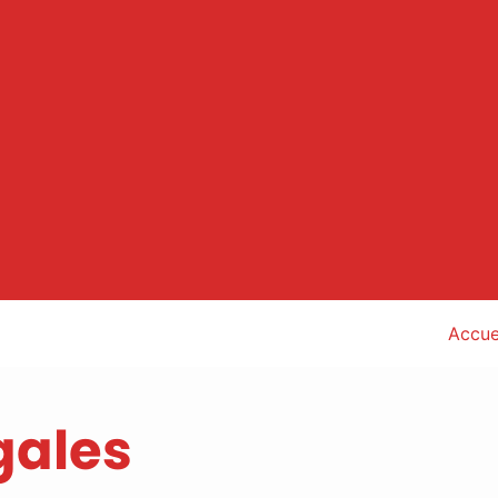
Accue
gales